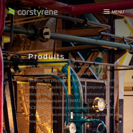
Produits
POLYSOUSTUILE ULTRA est un procédé
d’isolation thermique autoportant destiné à
recevoir les plaques profilées en fibres-ciment,
supports de tuiles canal. Il est composé d’une
plaque de plâtre 13mm, de 2 raidisseurs et d’un
polystyrène expansé DMM1 Th32/15 certifié
ACERMI, permettant une isolation jusqu’à R=8.
Ce procédé reconnu allie souplesse et facilité de
mise en oeuvre.