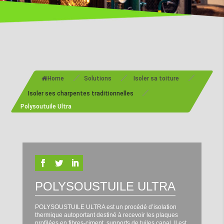
/
/
/
Home
Solutions
Isoler sa toiture
/
Isoler ses charpentes traditionnelles
Polysoutuile Ultra
POLYSOUSTUILE ULTRA
POLYSOUSTUILE ULTRA est un procédé d’isolation
thermique autoportant destiné à recevoir les plaques
profilées en fibres-ciment, supports de tuiles canal. Il est