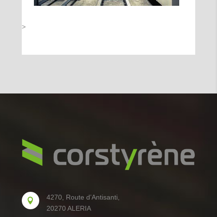
>
4270, Route d’Antisanti,

20270 ALERIA