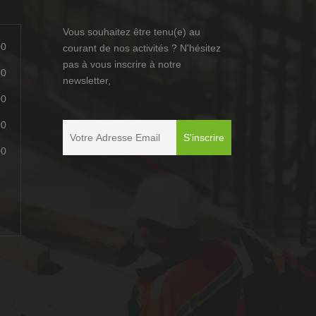
Vous souhaitez être tenu(e) au
00
courant de nos activités ? N'hésitez
pas à vous inscrire à notre
00
newsletter,
00
00
00
é
é