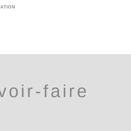
TATION
oir-faire