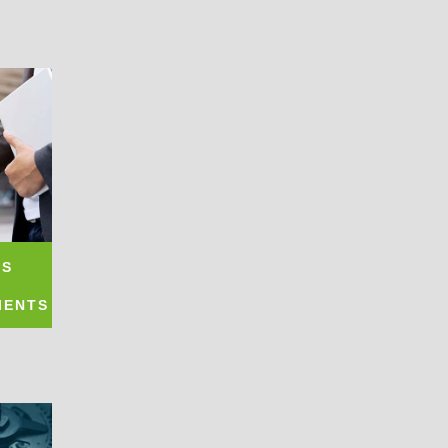
ES
IENTS