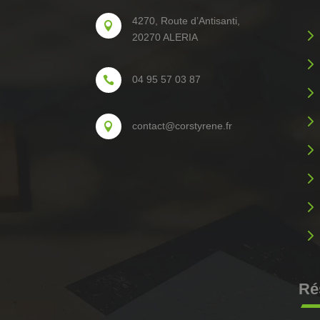
4270, Route d’Antisanti,

5
20270 ALERIA
5
04 95 57 03 87

5
5
contact@corstyrene.fr

5
5
5
5
Ré