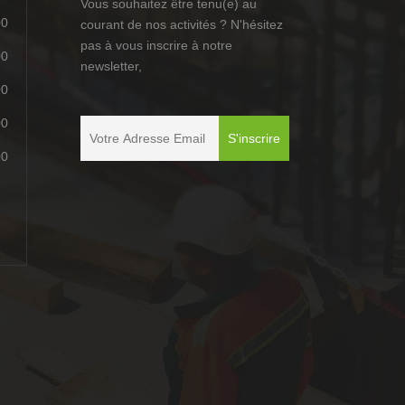
Vous souhaitez être tenu(e) au
00
courant de nos activités ? N'hésitez
pas à vous inscrire à notre
00
newsletter,
00
00
00
é
é