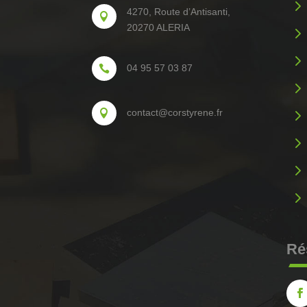
5
4270, Route d’Antisanti,

20270 ALERIA
5
5
04 95 57 03 87

5
5
contact@corstyrene.fr

5
5
5
Ré