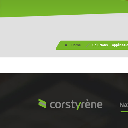
/
Home
Solutions – applicati
Na