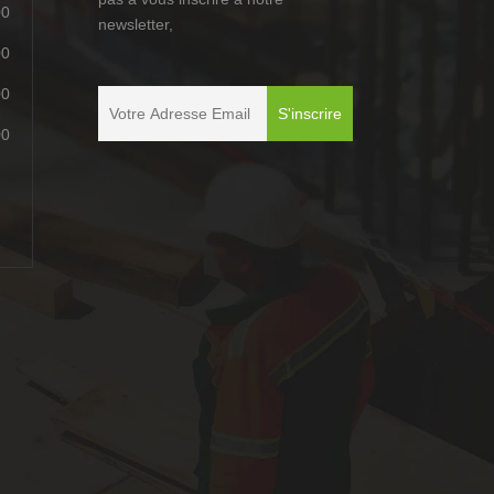
00
newsletter,
00
00
00
é
é