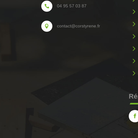
04 95 57 03 87

5
5
contact@corstyrene.fr

5
5
5
5
Ré