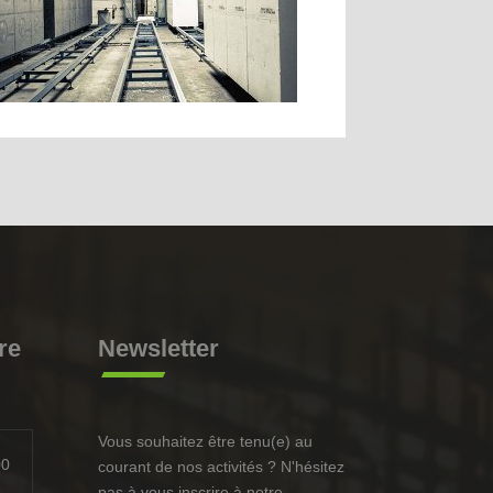
re
Newsletter
Vous souhaitez être tenu(e) au
00
courant de nos activités ? N'hésitez
pas à vous inscrire à notre