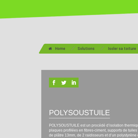
/
/
Home
Solutions
Isoler sa toiture
POLYSOUSTUILE
POLYSOUSTUILE est un procédé d’isolation thermique
plaques profilées en fibres-ciment, supports de tuile
de plâtre 13mm, de 2 raidisseurs et d’un polystyrèn