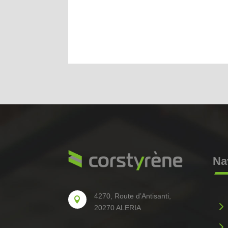
Na
4270, Route d’Antisanti,

5
20270 ALERIA
5