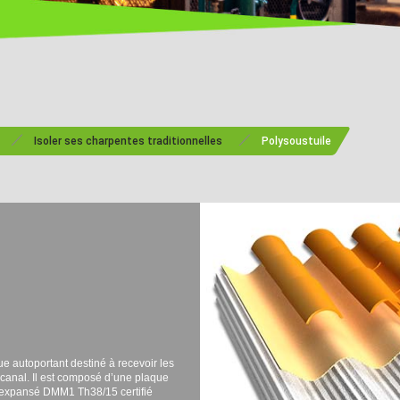
/
/
Isoler ses charpentes traditionnelles
Polysoustuile
 autoportant destiné à recevoir les
s canal. Il est composé d’une plaque
e expansé DMM1 Th38/15 certifié