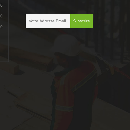
00
00
00
é
é