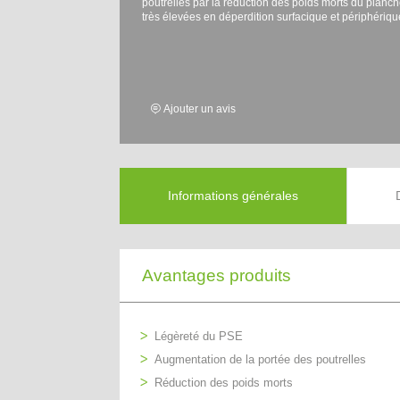
poutrelles par la réduction des poids morts du planc
très élevées en déperdition surfacique et périphériqu
Ajouter un avis
Informations générales
Avantages produits
Légèreté du PSE
Augmentation de la portée des poutrelles
Réduction des poids morts