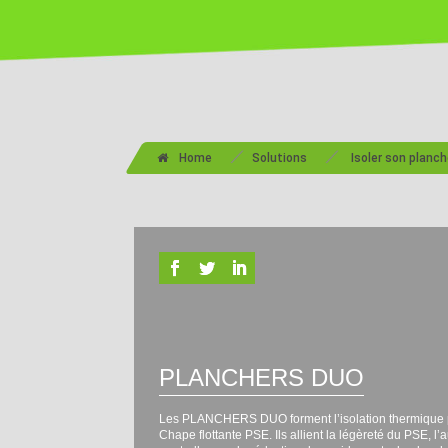
/
/
Home
Solutions
Isoler son planch
PLANCHERS DUO
Les PLANCHERS DUO forment l’isolation thermique p
Chape flottante PSE. Ils allient la légèreté du PSE, l