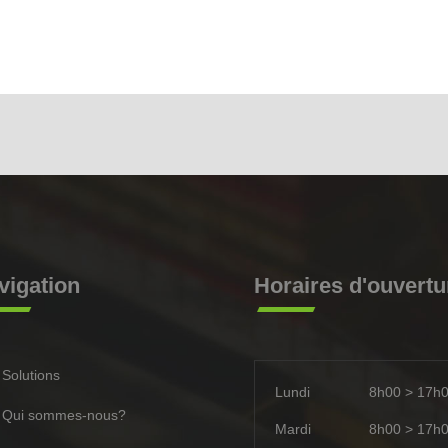
vigation
Horaires d'ouvertu
Solutions
Lundi
8h00 > 17h
Qui sommes-nous?
Mardi
8h00 > 17h