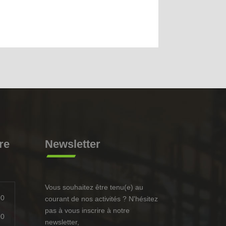
re
Newsletter
Vous souhaitez être tenu(e) au
00
courant de nos activités ? N'hésitez
pas à vous inscrire à notre
00
newsletter,