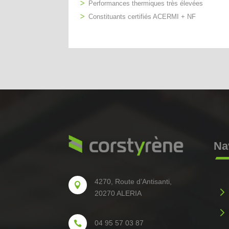
Performances thermiques très élevées
Constituants certifiés ACERMI + NF
Na
4270, Route d’Antisanti,

5
20270 ALERIA
5
04 95 57 03 87
