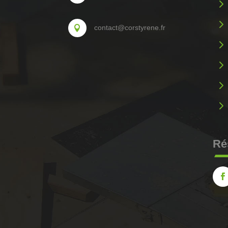
5
5
contact@corstyrene.fr

5
5
5
5
Ré