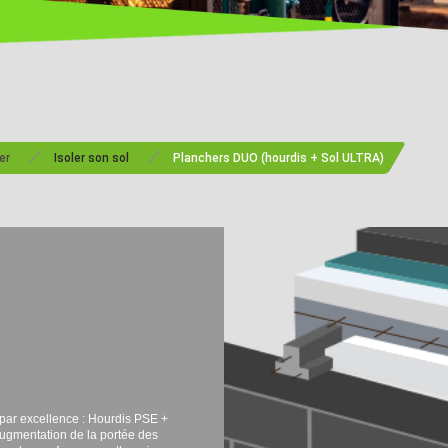
/
/
er
Isoler son sol
Planchers DUO (hourdis + Sol ULTRA)
ar excellence : Hourdis PSE +
’augmentation de la portée des