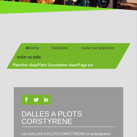
/
/
/
Home
Solutions
Isoler son plancher
/
Isoler sa dalle
Plancher chauffant Corstyrène chauffage sol
DALLES A PLOTS
CORSTYRENE
Les DALLES A PLOTS CORSTYRENE en polystyrène