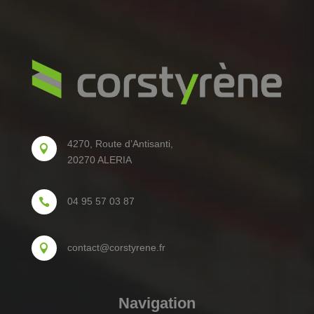
4270, Route d’Antisanti,

20270 ALERIA
04 95 57 03 87

contact@corstyrene.fr

Navigation