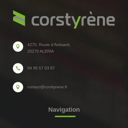
4270, Route d’Antisanti,

20270 ALERIA
04 95 57 03 87

contact@corstyrene.fr

Navigation