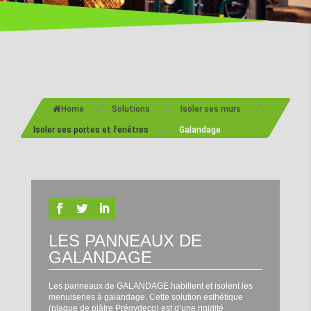
/
/
/
Home
Solutions
Isoler ses murs
/
Isoler ses portes et fenêtres
Galandage
LES PANNEAUX DE
GALANDAGE
Les panneaux de GALANDAGE habillent et isolent les
menuiseries à galandage. Cette solution esthétique
(plaque de plâtre Prégydeco) est d’une rigidité