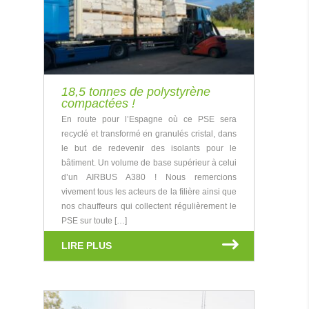
18,5 tonnes de polystyrène
compactées !
En route pour l’Espagne où ce PSE sera
recyclé et transformé en granulés cristal, dans
le but de redevenir des isolants pour le
bâtiment. Un volume de base supérieur à celui
d’un AIRBUS A380 ! Nous remercions
vivement tous les acteurs de la filière ainsi que
nos chauffeurs qui collectent régulièrement le
PSE sur toute […]
LIRE PLUS