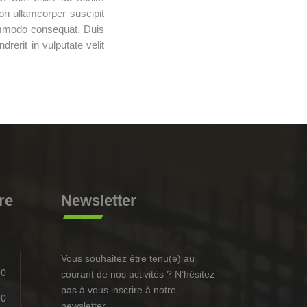
on ullamcorper suscipit
commodo consequat. Duis
drerit in vulputate velit
re
Newsletter
Vous souhaitez être tenu(e) au
00
courant de nos activités ? N'hésitez
pas à vous inscrire à notre
00
newsletter,