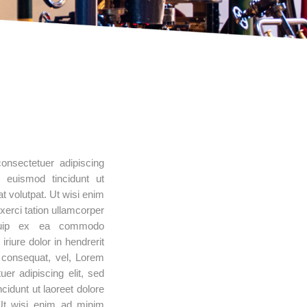
onsectetuer adipiscing
 euismod tincidunt ut
t volutpat. Ut wisi enim
erci tation ullamcorper
liquip ex ea commodo
iure dolor in hendrerit
e consequat, vel, Lorem
er adipiscing elit, sed
idunt ut laoreet dolore
Ut wisi enim ad minim