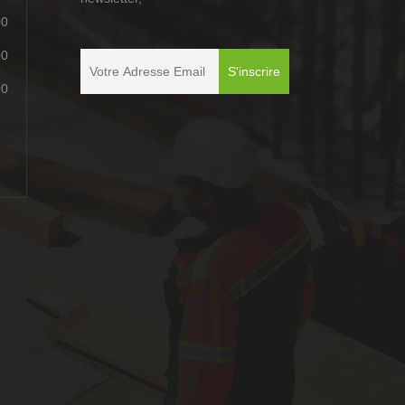
00
00
00
é
é