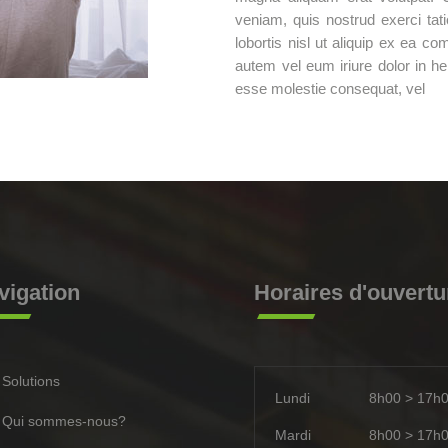
veniam, quis nostrud exerci tati
lobortis nisl ut aliquip ex ea 
autem vel eum iriure dolor in hen
esse molestie consequat, vel
vigation
Horaires d'ouvertu
Solutions
Lundi
8h00 > 17h
Qui sommes-nous?
Mardi
8h00 > 17h