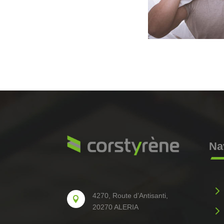
Na
5
4270, Route d’Antisanti,

20270 ALERIA
5