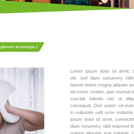
glement acoustique 1
Lorem ipsum dolor sit amet, c
elit, sed diam nonummy nibh
laoreet dolore magna aliquam era
ad minim veniam, quis nostrud ex
suscipit lobortis nisl ut a
consequat. Duis autem vel eum ir
in vulputate velit esse molesti
ipsum dolor sit amet, consectetu
diam nonummy nibh euismod tinc
magna aliquam erat volutpat. 