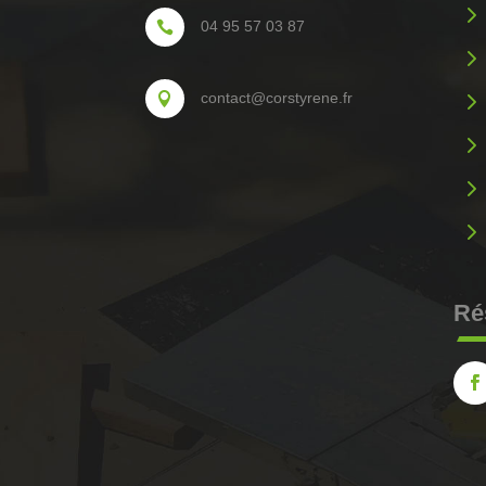
5
04 95 57 03 87

5
5
contact@corstyrene.fr

5
5
5
Ré