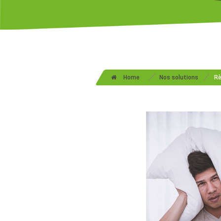
/
/
Home
Nos solutions
Rè