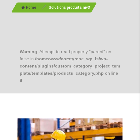
/
Home
Solutions produits niv3
Warning
: Attempt to read property "parent" on
false in
/home/www/corstyrene_wp_ls/wp-
content/plugins/custom_category_project_tem
plate/templates/products_category.php
on line
8