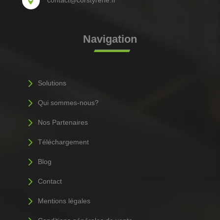
contact@corstyrene.fr

Navigation
5
Solutions
5
Qui sommes-nous?
5
Nos Partenaires
5
Téléchargement
5
Blog
5
Contact
5
Mentions légales