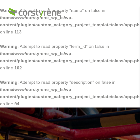
Warning
: Attempt to read property "name" on false in
/home/www/corstyrene_wp_ls/wp-
content/plugins/custom_category_project_template/class/app.p
on line
113
Warning
: Attempt to read property "term_id" on false in
/home/www/corstyrene_wp_ls/wp-
content/plugins/custom_category_project_template/class/app.p
on line
102
Warning
: Attempt to read property "description" on false in
/home/www/corstyrene_wp_ls/wp-
content/plugins/custom_category_project_template/class/app.p
on line
94