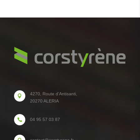
4270, Route d’Antisanti,

20270 ALERIA
04 95 57 03 87
