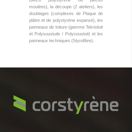
moulées), la découpe (2 ateliers), les
doublages (complexes de Plaque de
plâtre et de polystyrène expansé), les
panneaux de toiture (gamme Teknotoit
et Polysoustuile / Polysoustoit) et les
panneaux techniques (Styrofibre).