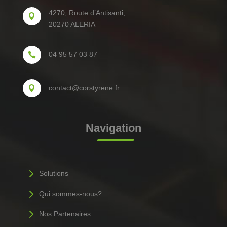
4270, Route d’Antisanti,

20270 ALERIA
04 95 57 03 87

contact@corstyrene.fr

Navigation
5
Solutions
5
Qui sommes-nous?
5
Nos Partenaires