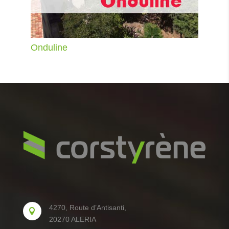
Onduline
4270, Route d’Antisanti,

20270 ALERIA