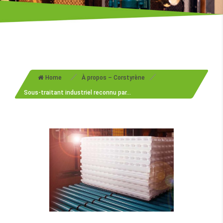
/
/
Home
À propos – Corstyrène
Sous-traitant industriel reconnu par...